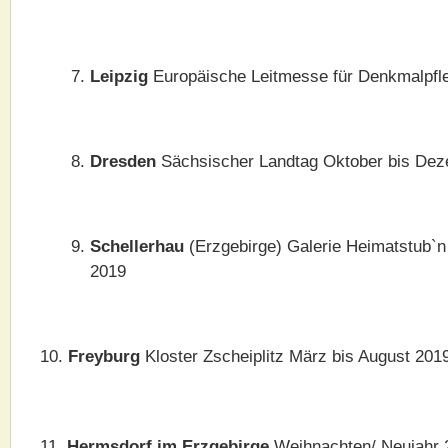
Leipzig
Europäische Leitmesse für Denkmalpfl
Dresden
Sächsischer Landtag Oktober bis De
Schellerhau
(Erzgebirge) Galerie Heimatstub`n
2019
10.
Freyburg
Kloster Zscheiplitz März bis August 201
11
. Hermsdorf im Erzgebirge
Weihnachten/ Neujahr 