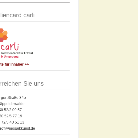
liencard carli
e für Inhaber >>
rreichen Sie uns
rger Straße 34b
Dippoldiswalde
 50 52/2 09 57
50 52/6 77 19
 72/3 40 51 13
yroff@mosaikkunst.de