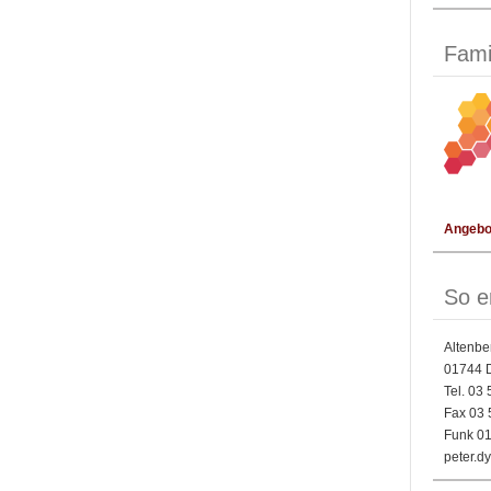
Fami
Angebot
So e
Altenbe
01744 
Tel. 03
Fax 03 
Funk 01
peter.d