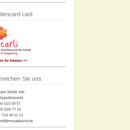
liencard carli
e für Inhaber >>
rreichen Sie uns
rger Straße 34b
Dippoldiswalde
 50 52/2 09 57
50 52/6 77 19
 72/3 40 51 13
yroff@mosaikkunst.de