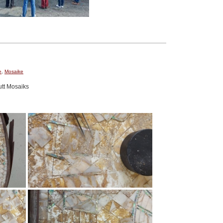
e
,
Mosaike
utt Mosaiks