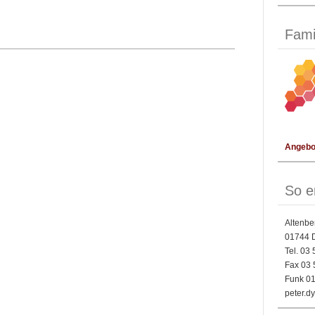
Fami
Angebot
So e
Altenbe
01744 
Tel. 03
Fax 03 
Funk 01
peter.d