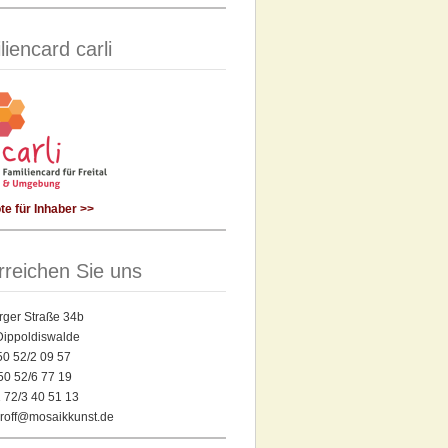
liencard carli
e für Inhaber >>
rreichen Sie uns
rger Straße 34b
Dippoldiswalde
 50 52/2 09 57
50 52/6 77 19
 72/3 40 51 13
yroff@mosaikkunst.de